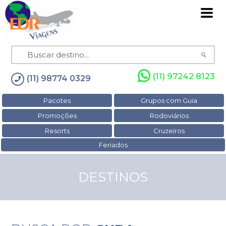
(11) 97242 8123
(11) 98774 0329
Pacotes
Grupos com Guia
Promoções
Rodoviários
Resorts
Cruzeiros
Feriados
DESTINOS