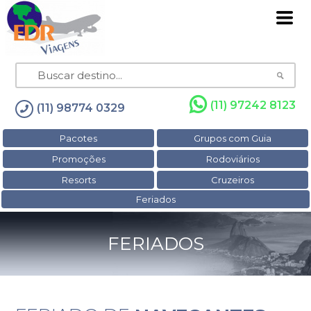
(11) 97242 8123
(11) 98774 0329
Pacotes
Grupos com Guia
Promoções
Rodoviários
Resorts
Cruzeiros
Feriados
FERIADOS