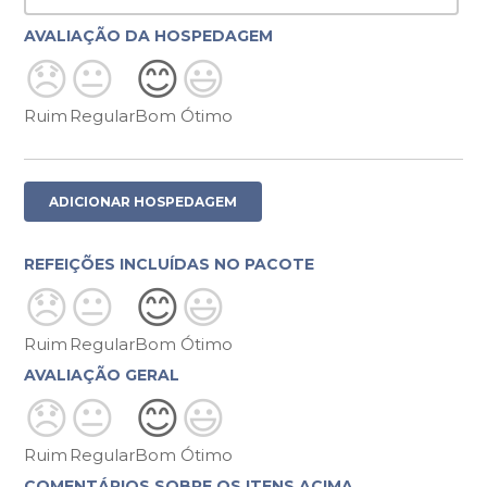
AVALIAÇÃO DA HOSPEDAGEM
😞
😐
😊
😃
Ruim
Regular
Bom
Ótimo
ADICIONAR HOSPEDAGEM
REFEIÇÕES INCLUÍDAS NO PACOTE
😞
😐
😊
😃
Ruim
Regular
Bom
Ótimo
AVALIAÇÃO GERAL
😞
😐
😊
😃
Ruim
Regular
Bom
Ótimo
COMENTÁRIOS SOBRE OS ITENS ACIMA