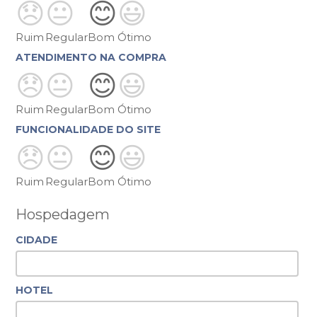
😞
😐
😊
😃
Ruim
Regular
Bom
Ótimo
ATENDIMENTO NA COMPRA
😞
😐
😊
😃
Ruim
Regular
Bom
Ótimo
FUNCIONALIDADE DO SITE
😞
😐
😊
😃
Ruim
Regular
Bom
Ótimo
Hospedagem
CIDADE
HOTEL