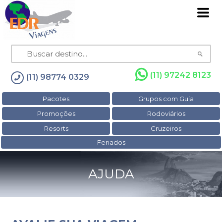
(11) 97242 8123
(11) 98774 0329
Pacotes
Grupos com Guia
Promoções
Rodoviários
Resorts
Cruzeiros
Feriados
AJUDA