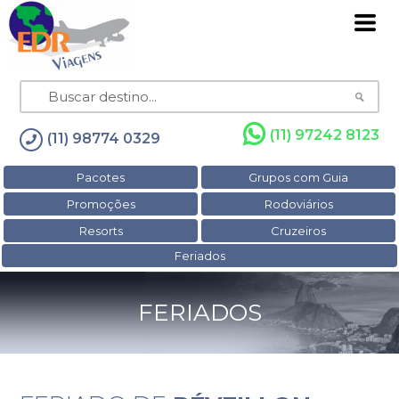
(11) 97242 8123
(11) 98774 0329
Pacotes
Grupos com Guia
Promoções
Rodoviários
Resorts
Cruzeiros
Feriados
FERIADOS