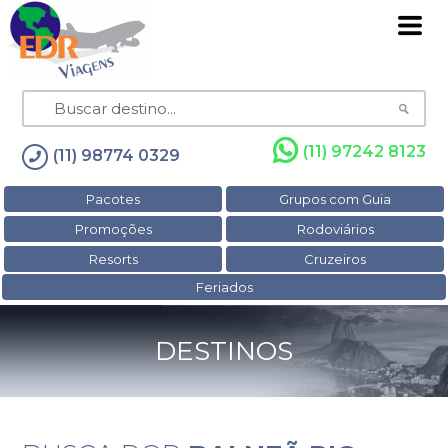
(11) 97242 8123
(11) 98774 0329
Pacotes
Grupos com Guia
Promoções
Rodoviários
Resorts
Cruzeiros
Feriados
DESTINOS