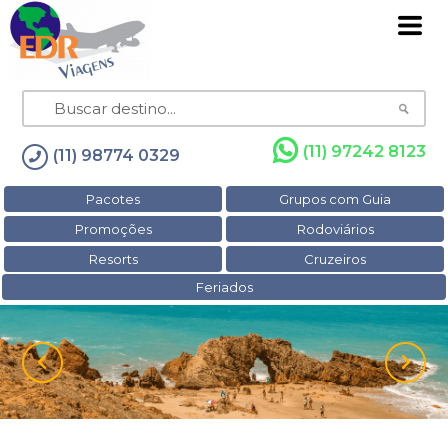
(11) 97242 8123
(11) 98774 0329
Pacotes
Grupos com Guia
Promoções
Rodoviários
Resorts
Cruzeiros
Feriados