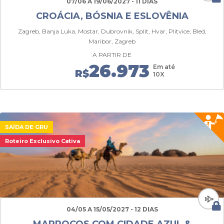
07/06 A 19/06/2027 - 11 DIAS
CROÁCIA, BÓSNIA E ESLOVÊNIA
Zagreb, Banja Luka, Mostar, Dubrovnik, Split, Hvar, Plitvice, Bled,
Maribor, Zagreb
A PARTIR DE
26.973
Em até
R$
10X
SAÍDA DE GRU
Roteiro Exclusivo Cativa
04/05 A 15/05/2027 - 12 DIAS