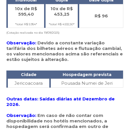
individual
dupla
base dupla
10x de R$
10x de R$
595,40
453,25
R$ 96
*total R$ 5.954*
*total R$ 4.532,50*
(Cotação realizada no dia 19/09/2025)
Observação:
Devido a constante variação
tarifária dos bilhetes aéreos e flutuação cambial,
os valores mencionados acima são referenciais e
estão sujeitos à alteração.
Cidade
Hospedagem prevista
Jericoacoara
Pousada Numei de Jeri
Outras datas: Saídas diárias até Dezembro de
2026.
Observação:
Em caso de não contar com
disponibilidade nos hotéis mencionados, a
hospedagem será confirmada em outro de