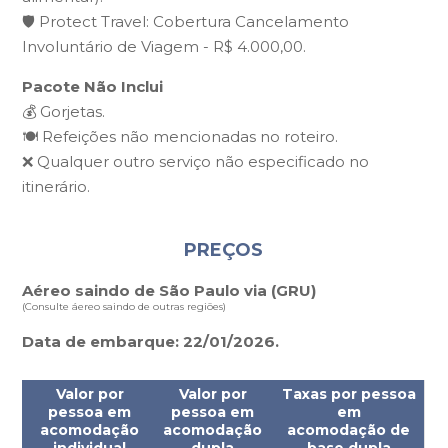
🛡️ Protect Travel: Cobertura Cancelamento
Involuntário de Viagem - R$ 4.000,00.
Pacote Não Inclui
💰 Gorjetas.
🍽️ Refeições não mencionadas no roteiro.
❌ Qualquer outro serviço não especificado no
itinerário.
PREÇOS
Aéreo saindo de São Paulo via (GRU)
(Consulte ​áereo saindo de outras regiões)
Data de embarque: 22/01/2026.
Valor por
Valor por
Taxas por pessoa
pessoa em
pessoa em
em
acomodação
acomodação
acomodação de