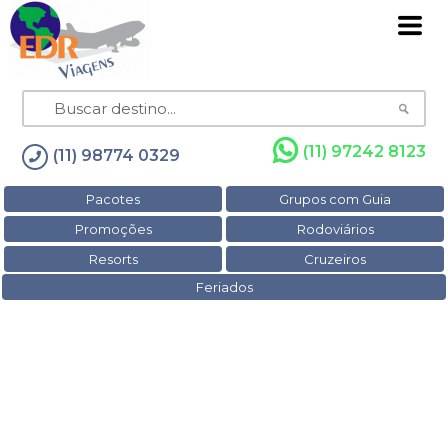
(11) 97242 8123
(11) 98774 0329
Pacotes
Grupos com Guia
Promoções
Rodoviários
Resorts
Cruzeiros
Feriados