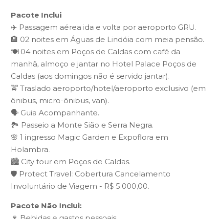
Pacote Inclui
✈️ Passagem aérea ida e volta por aeroporto GRU.
🏨 02 noites em Águas de Lindóia com meia pensão.
🍽️ 04 noites em Poços de Caldas com café da
manhã, almoço e jantar no Hotel Palace Poços de
Caldas (aos domingos não é servido jantar).
🚖 Traslado aeroporto/hotel/aeroporto exclusivo (em
ônibus, micro-ônibus, van).
🗣️ Guia Acompanhante.
🏞️ Passeio a Monte Sião e Serra Negra.
🌸 1 ingresso Magic Garden e Expoflora em
Holambra.
🏙️ City tour em Poços de Caldas.
🛡️ Protect Travel: Cobertura Cancelamento
Involuntário de Viagem - R$ 5.000,00.
Pacote Não Inclui:
🍷 Bebidas e gastos pessoais.