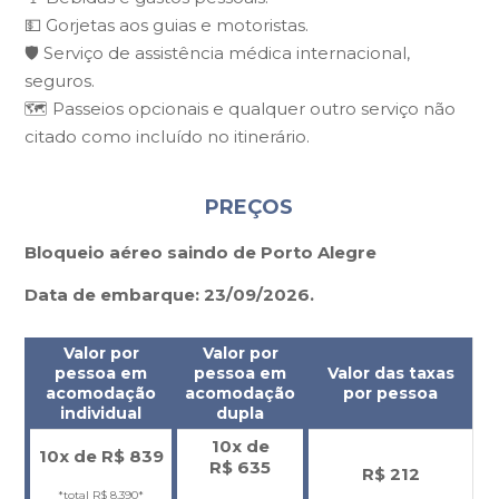
💵 Gorjetas aos guias e motoristas.
🛡️ Serviço de assistência médica internacional,
seguros.
🗺️ Passeios opcionais e qualquer outro serviço não
citado como incluído no itinerário.
PREÇOS
Bloqueio aéreo saindo de Porto Alegre
Data de embarque: 23/09/2026.
Valor por
Valor por
pessoa em
pessoa em
Valor das taxas
acomodação
acomodação
por pessoa
individual
dupla
10x de
10x de R$
839
R$
635
R$ 212
*total R$ 8.390*