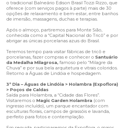
o tradicional Balneário Edison Brasil Tozzi Rizzo, que
oferece (com serviços pagos à parte) mais de 30
opções de relaxamento e bem-estar, entre banhos
de imersão, massagens, duchas e terapias.
Após o almoço, partiremos para Monte Sião,
conhecida como a
“Capital Nacional do Tricô”
e por
abrigar as únicas porcelanas azuis do Brasil.
Teremos tempo para visitar fábricas de tricô e
porcelanas, fazer compras e conhecer o
Santuário
da Medalha Milagrosa,
famoso pelo
“Milagre da
Chuva”
e por sua bela arquitetura e vitrais coloridos.
Retorno a Águas de Lindóia e hospedagem.
3º Dia – Águas de Lindóia > Holambra (Expoflora)
> Poços de Caldas
Saída para Holambra, a
“Cidade das Flores”.
Visitaremos o
Magic Garden Holambra
(com
ingresso incluído), um parque encantador com
esculturas florais, campos de girassóis e lavanda,
perfeito para fotos e contemplação.
Em seguida, participaremos da Expoflora, o maior