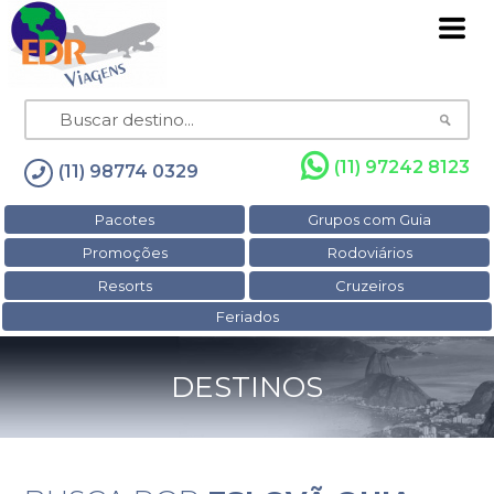
(11) 97242 8123
(11) 98774 0329
Pacotes
Grupos com Guia
Promoções
Rodoviários
Resorts
Cruzeiros
Feriados
DESTINOS